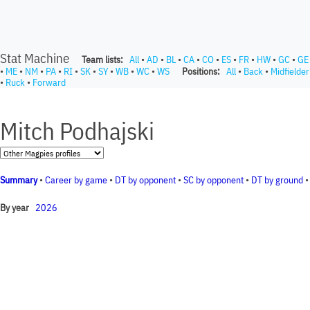
Stat Machine
Team lists:
All
•
AD
•
BL
•
CA
•
CO
•
ES
•
FR
•
HW
•
GC
•
GE
•
ME
•
NM
•
PA
•
RI
•
SK
•
SY
•
WB
•
WC
•
WS
Positions:
All
•
Back
•
Midfielder
•
Ruck
•
Forward