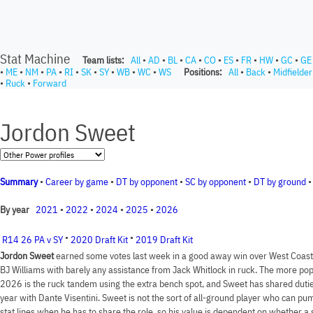
Stat Machine
Team lists:
All
•
AD
•
BL
•
CA
•
CO
•
ES
•
FR
•
HW
•
GC
•
GE
•
ME
•
NM
•
PA
•
RI
•
SK
•
SY
•
WB
•
WC
•
WS
Positions:
All
•
Back
•
Midfielder
•
Ruck
•
Forward