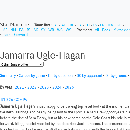
Stat Machine
Team lists:
All
•
AD
•
BL
•
CA
•
CO
•
ES
•
FR
•
HW
•
GC
•
GE
•
ME
•
NM
•
PA
•
RI
•
SK
•
SY
•
WB
•
WC
•
WS
Positions:
All
•
Back
•
Midfielder
•
Ruck
•
Forward