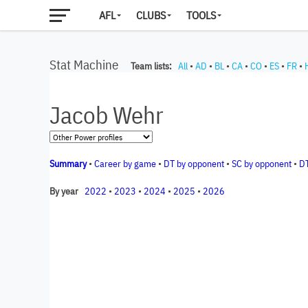
AFL
CLUBS
TOOLS
Stat Machine
Team lists:
All
•
AD
•
BL
•
CA
•
CO
•
ES
•
FR
•