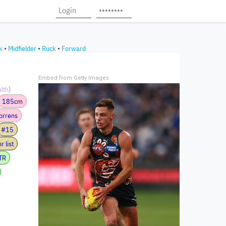
k
•
Midfielder
•
Ruck
•
Forward