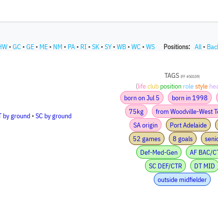
HW
•
GC
•
GE
•
ME
•
NM
•
PA
•
RI
•
SK
•
SY
•
WB
•
WC
•
WS
Positions:
All
•
Bac