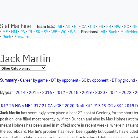
Stat Machine
Team lists:
All
•
AD
•
BL
•
CA
•
CO
•
ES
•
FR
•
HW
•
GC
•
GE
•
ME
•
NM
•
PA
•
RI
•
SK
•
SY
•
WB
•
WC
•
WS
Positions:
All
•
Back
•
Midfielder
•
Ruck
•
Forward