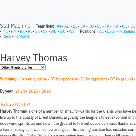
Stat Machine
Team lists:
All
•
AD
•
BL
•
CA
•
CO
•
ES
•
FR
•
HW
•
GC
•
GE
•
ME
•
NM
•
PA
•
RI
•
SK
•
SY
•
WB
•
WC
•
WS
Positions:
All
•
Back
•
Midfielder
•
Ruck
•
Forward