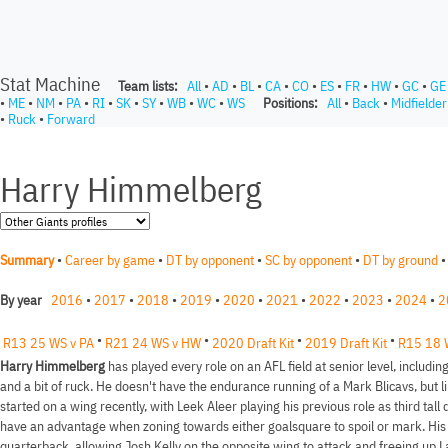
Stat Machine
Team lists:
All
•
AD
•
BL
•
CA
•
CO
•
ES
•
FR
•
HW
•
GC
•
GE
•
ME
•
NM
•
PA
•
RI
•
SK
•
SY
•
WB
•
WC
•
WS
Positions:
All
•
Back
•
Midfielder
•
Ruck
•
Forward