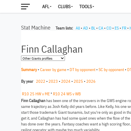
AFL
CLUBS
TOOLS
Stat Machine
Team lists:
All
•
AD
•
BL
•
CA
•
CO
•
ES
•
FR
•