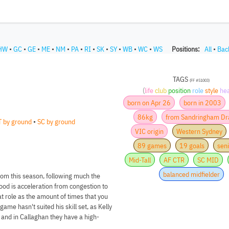
HW
•
GC
•
GE
•
ME
•
NM
•
PA
•
RI
•
SK
•
SY
•
WB
•
WC
•
WS
Positions:
All
•
Bac