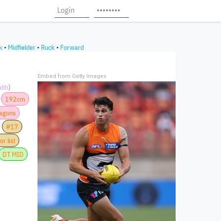
k
•
Midfielder
•
Ruck
•
Forward