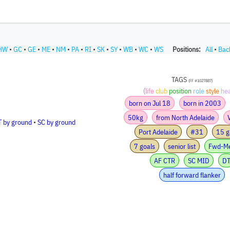
HW
•
GC
•
GE
•
ME
•
NM
•
PA
•
RI
•
SK
•
SY
•
WB
•
WC
•
WS
Positions:
All
•
Bac