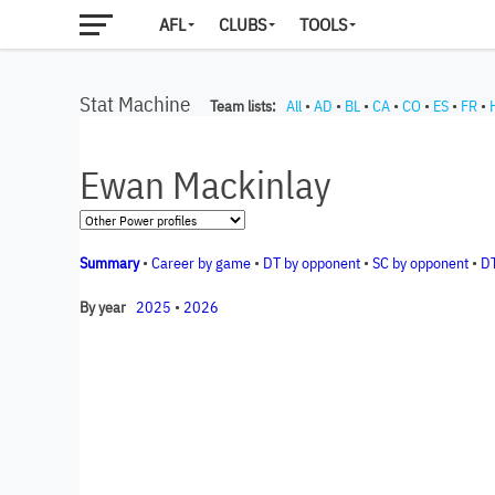
AFL
CLUBS
TOOLS
Stat Machine
Team lists:
All
•
AD
•
BL
•
CA
•
CO
•
ES
•
FR
•