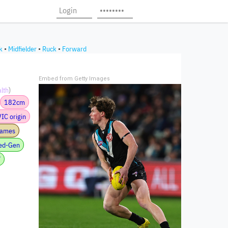
k
•
Midfielder
•
Ruck
•
Forward