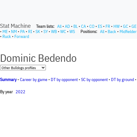
Stat Machine
Team lists:
All
•
AD
•
BL
•
CA
•
CO
•
ES
•
FR
•
HW
•
GC
•
GE
•
ME
•
NM
•
PA
•
RI
•
SK
•
SY
•
WB
•
WC
•
WS
Positions:
All
•
Back
•
Midfielder
•
Ruck
•
Forward