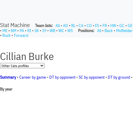
Stat Machine
Team lists:
All
•
AD
•
BL
•
CA
•
CO
•
ES
•
FR
•
HW
•
GC
•
GE
•
ME
•
NM
•
PA
•
RI
•
SK
•
SY
•
WB
•
WC
•
WS
Positions:
All
•
Back
•
Midfielder
•
Ruck
•
Forward