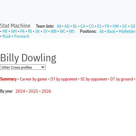
Stat Machine
Team lists:
All
•
AD
•
BL
•
CA
•
CO
•
ES
•
FR
•
HW
•
GC
•
GE
•
ME
•
NM
•
PA
•
RI
•
SK
•
SY
•
WB
•
WC
•
WS
Positions:
All
•
Back
•
Midfielder
•
Ruck
•
Forward