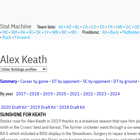
Stat Machine
Team lists:
All
•
AD
•
BL
•
CA
•
CO
•
ES
•
FR
•
HW
•
GC
•
GE
•
ME
•
NM
•
PA
•
RI
•
SK
•
SY
•
WB
•
WC
•
WS
Positions:
All
•
Back
•
Midfielder
•
Ruck
•
Forward