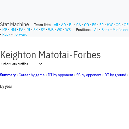
Stat Machine
Team lists:
All
•
AD
•
BL
•
CA
•
CO
•
ES
•
FR
•
HW
•
GC
•
GE
•
ME
•
NM
•
PA
•
RI
•
SK
•
SY
•
WB
•
WC
•
WS
Positions:
All
•
Back
•
Midfielder
•
Ruck
•
Forward