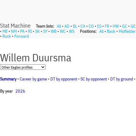
Stat Machine
Team lists:
All
•
AD
•
BL
•
CA
•
CO
•
ES
•
FR
•
HW
•
GC
•
GE
•
ME
•
NM
•
PA
•
RI
•
SK
•
SY
•
WB
•
WC
•
WS
Positions:
All
•
Back
•
Midfielder
•
Ruck
•
Forward