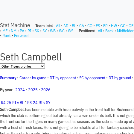
Stat Machine
Team lists:
All
•
AD
•
BL
•
CA
•
CO
•
ES
•
FR
•
HW
•
GC
•
GE
•
ME
•
NM
•
PA
•
RI
•
SK
•
SY
•
WB
•
WC
•
WS
Positions:
All
•
Back
•
Midfielder
•
Ruck
•
Forward