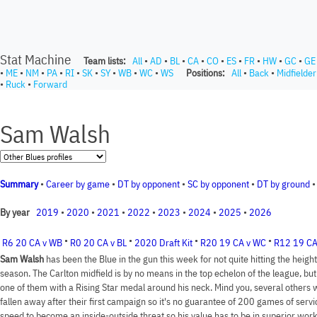
Stat Machine
Team lists:
All
•
AD
•
BL
•
CA
•
CO
•
ES
•
FR
•
HW
•
GC
•
GE
•
ME
•
NM
•
PA
•
RI
•
SK
•
SY
•
WB
•
WC
•
WS
Positions:
All
•
Back
•
Midfielder
•
Ruck
•
Forward