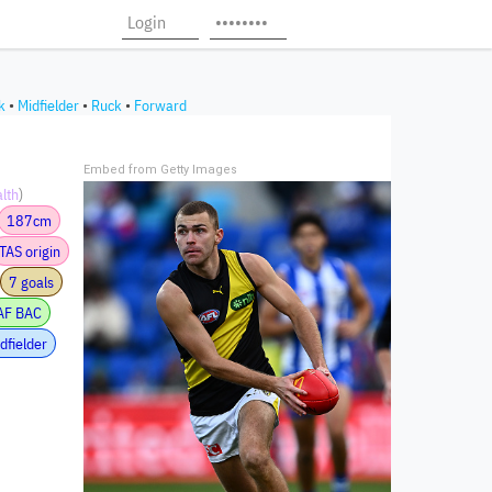
k
•
Midfielder
•
Ruck
•
Forward