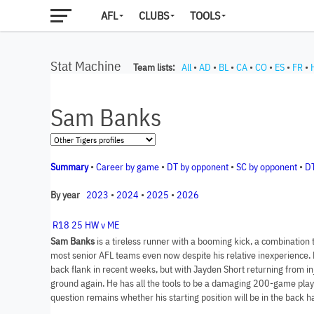
AFL
CLUBS
TOOLS
Stat Machine
Team lists:
All
•
AD
•
BL
•
CA
•
CO
•
ES
•
FR
•