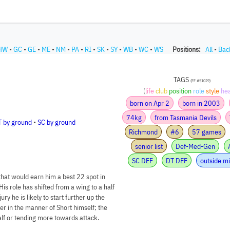
HW
•
GC
•
GE
•
ME
•
NM
•
PA
•
RI
•
SK
•
SY
•
WB
•
WC
•
WS
Positions:
All
•
Bac