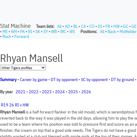
Stat Machine
Team lists:
All
•
AD
•
BL
•
CA
•
CO
•
ES
•
FR
•
HW
•
GC
•
GE
•
ME
•
NM
•
PA
•
RI
•
SK
•
SY
•
WB
•
WC
•
WS
Positions:
All
•
Back
•
Midfielder
•
Ruck
•
Forward