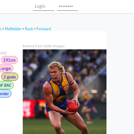
k
•
Midfielder
•
Ruck
•
Forward