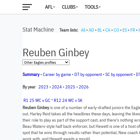
AFL
CLUBS
TOOLS
Stat Machine
Team lists:
All
•
AD
•
BL
•
CA
•
CO
•
ES
•
FR
•