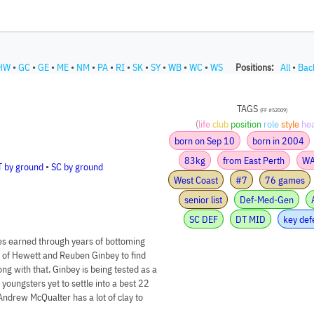
HW
•
GC
•
GE
•
ME
•
NM
•
PA
•
RI
•
SK
•
SY
•
WB
•
WC
•
WS
Positions:
All
•
Bac