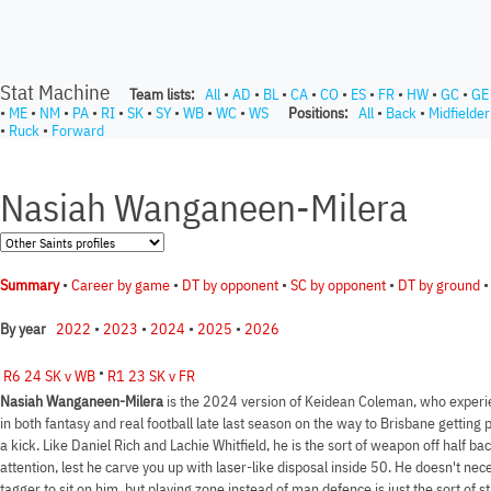
Stat Machine
Team lists:
All
•
AD
•
BL
•
CA
•
CO
•
ES
•
FR
•
HW
•
GC
•
GE
•
ME
•
NM
•
PA
•
RI
•
SK
•
SY
•
WB
•
WC
•
WS
Positions:
All
•
Back
•
Midfielder
•
Ruck
•
Forward