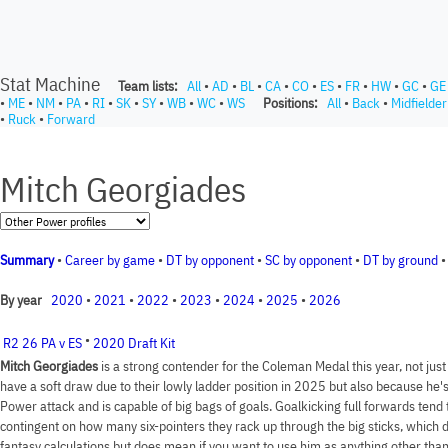
Stat Machine
Team lists:
All
•
AD
•
BL
•
CA
•
CO
•
ES
•
FR
•
HW
•
GC
•
GE
•
ME
•
NM
•
PA
•
RI
•
SK
•
SY
•
WB
•
WC
•
WS
Positions:
All
•
Back
•
Midfielder
•
Ruck
•
Forward