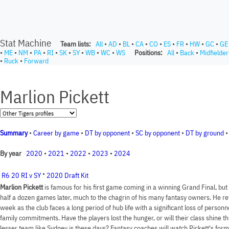
Stat Machine
Team lists:
All
•
AD
•
BL
•
CA
•
CO
•
ES
•
FR
•
HW
•
GC
•
GE
•
ME
•
NM
•
PA
•
RI
•
SK
•
SY
•
WB
•
WC
•
WS
Positions:
All
•
Back
•
Midfielder
•
Ruck
•
Forward