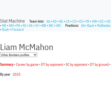
Stat Machine
Team lists:
All
•
AD
•
BL
•
CA
•
CO
•
ES
•
FR
•
HW
•
GC
•
GE
•
ME
•
NM
•
PA
•
RI
•
SK
•
SY
•
WB
•
WC
•
WS
Positions:
All
•
Back
•
Midfielder
•
Ruck
•
Forward