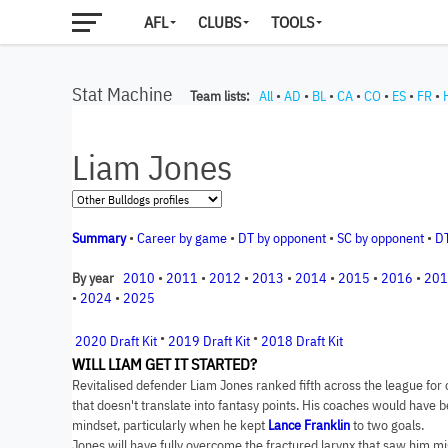
AFL
CLUBS
TOOLS
Stat Machine
Team lists:
All
•
AD
•
BL
•
CA
•
CO
•
ES
•
FR
•