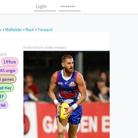
k
•
Midfielder
•
Ruck
•
Forward