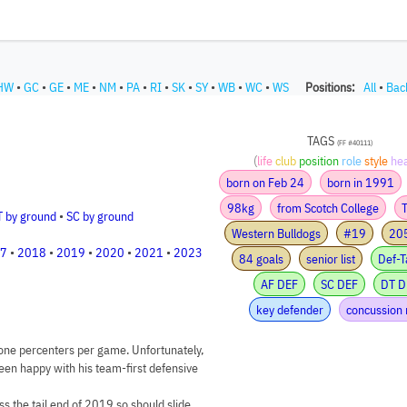
HW
•
GC
•
GE
•
ME
•
NM
•
PA
•
RI
•
SK
•
SY
•
WB
•
WC
•
WS
Positions:
All
•
Bac