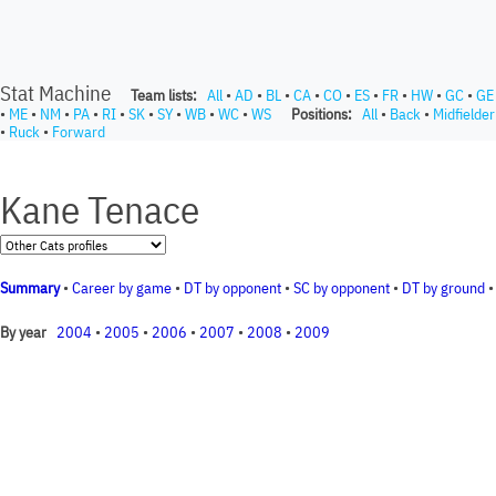
Stat Machine
Team lists:
All
•
AD
•
BL
•
CA
•
CO
•
ES
•
FR
•
HW
•
GC
•
GE
•
ME
•
NM
•
PA
•
RI
•
SK
•
SY
•
WB
•
WC
•
WS
Positions:
All
•
Back
•
Midfielder
•
Ruck
•
Forward