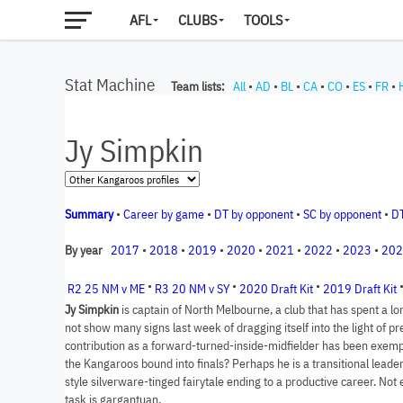
AFL
CLUBS
TOOLS
Stat Machine
Team lists:
All
•
AD
•
BL
•
CA
•
CO
•
ES
•
FR
•