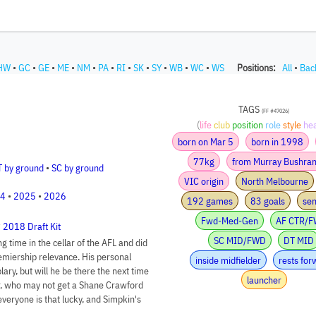
HW
•
GC
•
GE
•
ME
•
NM
•
PA
•
RI
•
SK
•
SY
•
WB
•
WC
•
WS
Positions:
All
•
Bac