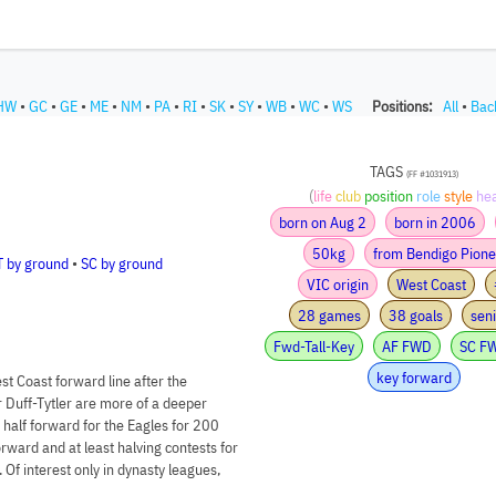
HW
•
GC
•
GE
•
ME
•
NM
•
PA
•
RI
•
SK
•
SY
•
WB
•
WC
•
WS
Positions:
All
•
Bac