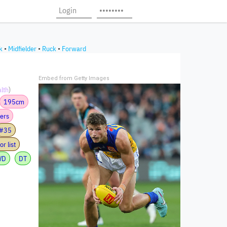
k
•
Midfielder
•
Ruck
•
Forward