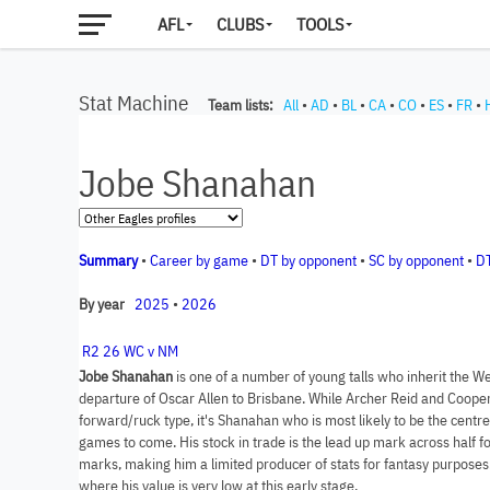
AFL
CLUBS
TOOLS
Stat Machine
Team lists:
All
•
AD
•
BL
•
CA
•
CO
•
ES
•
FR
•