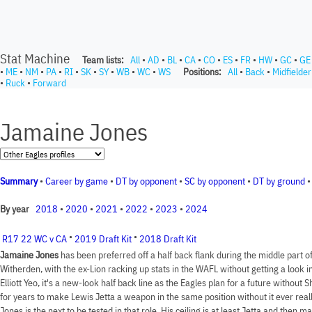
Stat Machine
Team lists:
All
•
AD
•
BL
•
CA
•
CO
•
ES
•
FR
•
HW
•
GC
•
GE
•
ME
•
NM
•
PA
•
RI
•
SK
•
SY
•
WB
•
WC
•
WS
Positions:
All
•
Back
•
Midfielder
•
Ruck
•
Forward