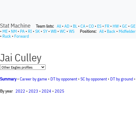
Stat Machine
Team lists:
All
•
AD
•
BL
•
CA
•
CO
•
ES
•
FR
•
HW
•
GC
•
GE
•
ME
•
NM
•
PA
•
RI
•
SK
•
SY
•
WB
•
WC
•
WS
Positions:
All
•
Back
•
Midfielder
•
Ruck
•
Forward