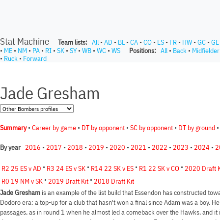
Stat Machine
Team lists:
All
•
AD
•
BL
•
CA
•
CO
•
ES
•
FR
•
HW
•
GC
•
GE
•
ME
•
NM
•
PA
•
RI
•
SK
•
SY
•
WB
•
WC
•
WS
Positions:
All
•
Back
•
Midfielder
•
Ruck
•
Forward