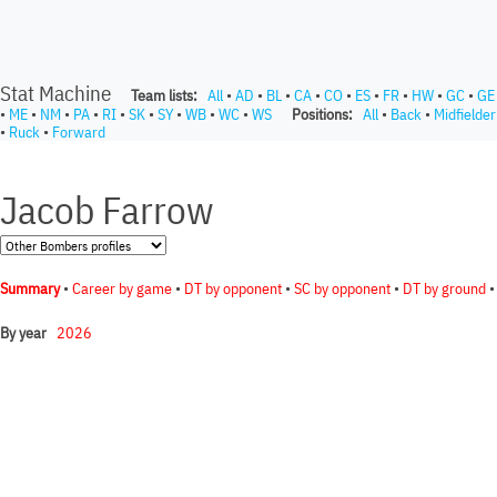
Stat Machine
Team lists:
All
•
AD
•
BL
•
CA
•
CO
•
ES
•
FR
•
HW
•
GC
•
GE
•
ME
•
NM
•
PA
•
RI
•
SK
•
SY
•
WB
•
WC
•
WS
Positions:
All
•
Back
•
Midfielder
•
Ruck
•
Forward