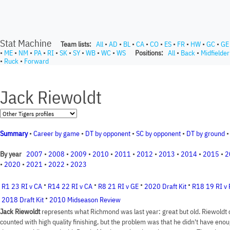
Stat Machine
Team lists:
All
•
AD
•
BL
•
CA
•
CO
•
ES
•
FR
•
HW
•
GC
•
GE
•
ME
•
NM
•
PA
•
RI
•
SK
•
SY
•
WB
•
WC
•
WS
Positions:
All
•
Back
•
Midfielder
•
Ruck
•
Forward