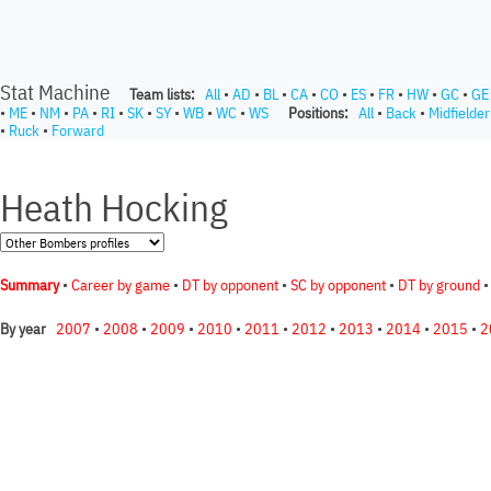
Stat Machine
Team lists:
All
•
AD
•
BL
•
CA
•
CO
•
ES
•
FR
•
HW
•
GC
•
GE
•
ME
•
NM
•
PA
•
RI
•
SK
•
SY
•
WB
•
WC
•
WS
Positions:
All
•
Back
•
Midfielder
•
Ruck
•
Forward