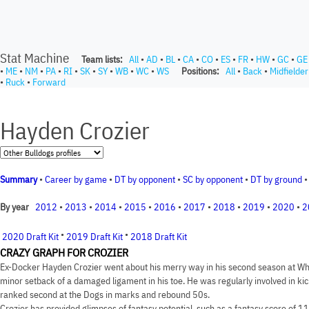
Stat Machine
Team lists:
All
•
AD
•
BL
•
CA
•
CO
•
ES
•
FR
•
HW
•
GC
•
GE
•
ME
•
NM
•
PA
•
RI
•
SK
•
SY
•
WB
•
WC
•
WS
Positions:
All
•
Back
•
Midfielder
•
Ruck
•
Forward