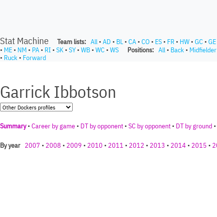
Stat Machine
Team lists:
All
•
AD
•
BL
•
CA
•
CO
•
ES
•
FR
•
HW
•
GC
•
GE
•
ME
•
NM
•
PA
•
RI
•
SK
•
SY
•
WB
•
WC
•
WS
Positions:
All
•
Back
•
Midfielder
•
Ruck
•
Forward