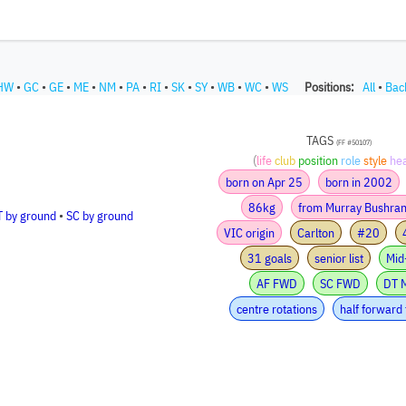
HW
•
GC
•
GE
•
ME
•
NM
•
PA
•
RI
•
SK
•
SY
•
WB
•
WC
•
WS
Positions:
All
•
Bac