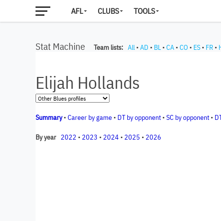
AFL
CLUBS
TOOLS
Stat Machine
Team lists:
All
•
AD
•
BL
•
CA
•
CO
•
ES
•
FR
•