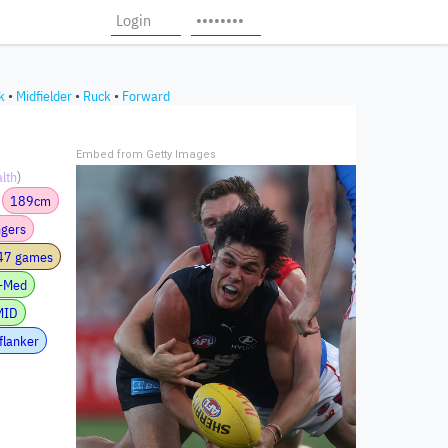
k
•
Midfielder
•
Ruck
•
Forward