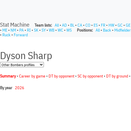
Stat Machine
Team lists:
All
•
AD
•
BL
•
CA
•
CO
•
ES
•
FR
•
HW
•
GC
•
GE
•
ME
•
NM
•
PA
•
RI
•
SK
•
SY
•
WB
•
WC
•
WS
Positions:
All
•
Back
•
Midfielder
•
Ruck
•
Forward