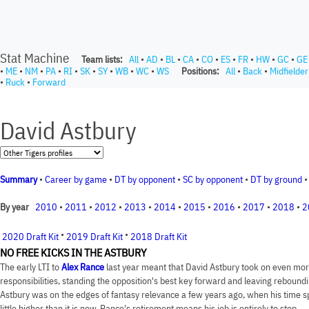
Stat Machine
Team lists:
All
•
AD
•
BL
•
CA
•
CO
•
ES
•
FR
•
HW
•
GC
•
GE
•
ME
•
NM
•
PA
•
RI
•
SK
•
SY
•
WB
•
WC
•
WS
Positions:
All
•
Back
•
Midfielder
•
Ruck
•
Forward