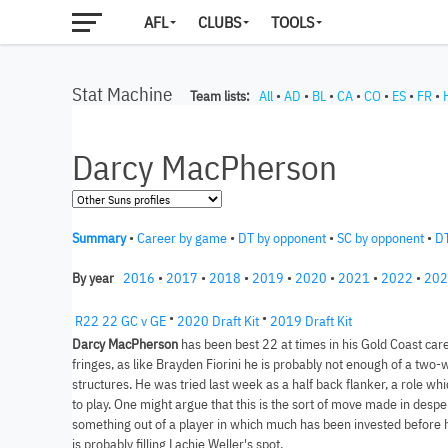
AFL
CLUBS
TOOLS
Stat Machine
Team lists:
All
•
AD
•
BL
•
CA
•
CO
•
ES
•
FR
•