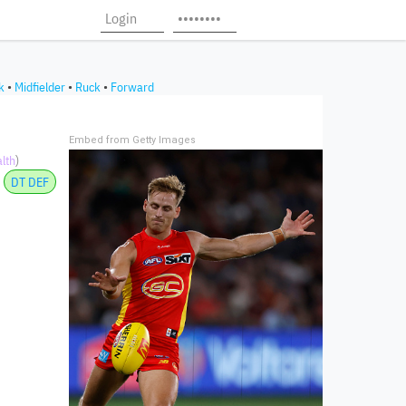
k
•
Midfielder
•
Ruck
•
Forward