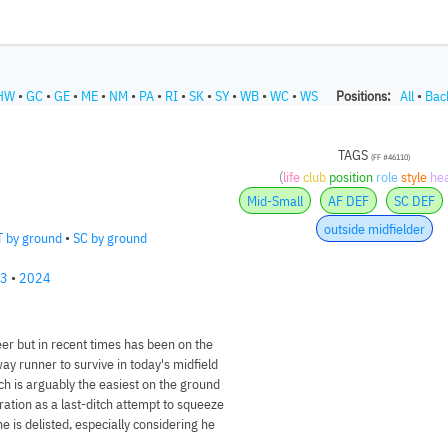
HW
•
GC
•
GE
•
ME
•
NM
•
PA
•
RI
•
SK
•
SY
•
WB
•
WC
•
WS
Positions:
All
•
Bac