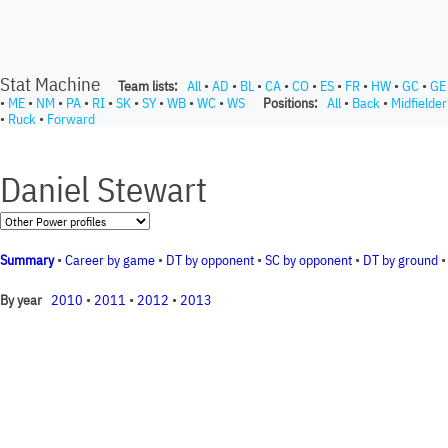
Stat Machine
Team lists:
All
•
AD
•
BL
•
CA
•
CO
•
ES
•
FR
•
HW
•
GC
•
GE
•
ME
•
NM
•
PA
•
RI
•
SK
•
SY
•
WB
•
WC
•
WS
Positions:
All
•
Back
•
Midfielder
•
Ruck
•
Forward