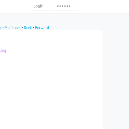
k
•
Midfielder
•
Ruck
•
Forward