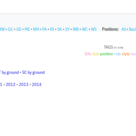
HW
•
GC
•
GE
•
ME
•
NM
•
PA
•
RI
•
SK
•
SY
•
WB
•
WC
•
WS
Positions:
All
•
Bac