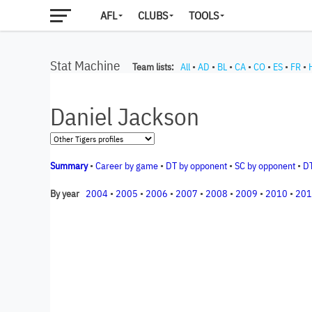
AFL
CLUBS
TOOLS
Stat Machine
Team lists:
All
•
AD
•
BL
•
CA
•
CO
•
ES
•
FR
•