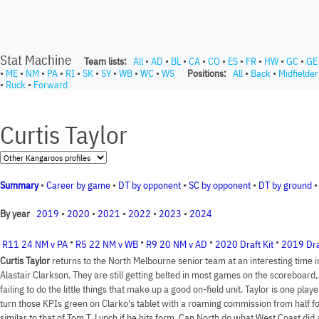
Stat Machine
Team lists:
All
•
AD
•
BL
•
CA
•
CO
•
ES
•
FR
•
HW
•
GC
•
GE
•
ME
•
NM
•
PA
•
RI
•
SK
•
SY
•
WB
•
WC
•
WS
Positions:
All
•
Back
•
Midfielder
•
Ruck
•
Forward