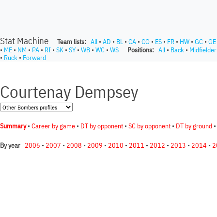
Stat Machine
Team lists:
All
•
AD
•
BL
•
CA
•
CO
•
ES
•
FR
•
HW
•
GC
•
GE
•
ME
•
NM
•
PA
•
RI
•
SK
•
SY
•
WB
•
WC
•
WS
Positions:
All
•
Back
•
Midfielder
•
Ruck
•
Forward