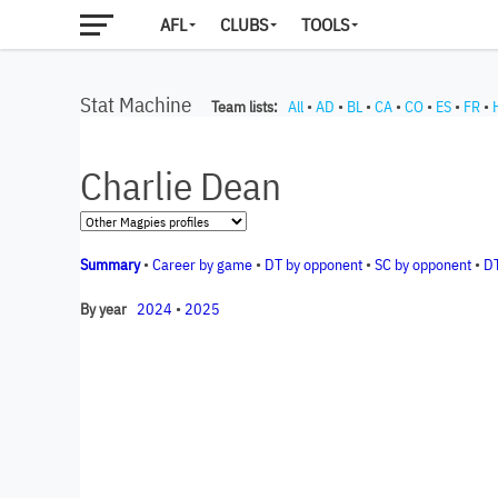
AFL
CLUBS
TOOLS
Stat Machine
Team lists:
All
•
AD
•
BL
•
CA
•
CO
•
ES
•
FR
•