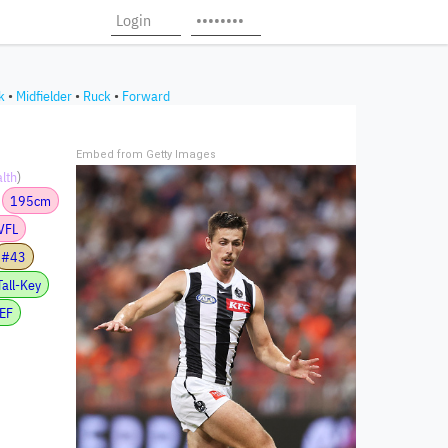
k
•
Midfielder
•
Ruck
•
Forward