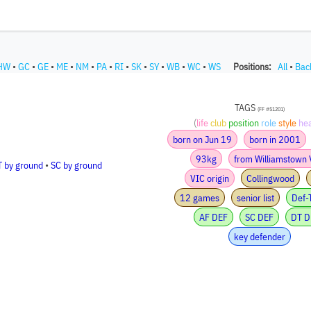
HW
•
GC
•
GE
•
ME
•
NM
•
PA
•
RI
•
SK
•
SY
•
WB
•
WC
•
WS
Positions:
All
•
Bac