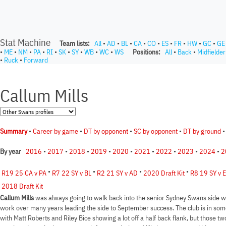
Stat Machine
Team lists:
All
•
AD
•
BL
•
CA
•
CO
•
ES
•
FR
•
HW
•
GC
•
GE
•
ME
•
NM
•
PA
•
RI
•
SK
•
SY
•
WB
•
WC
•
WS
Positions:
All
•
Back
•
Midfielder
•
Ruck
•
Forward