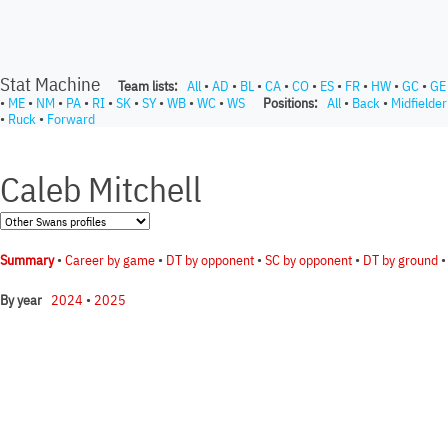
Stat Machine
Team lists:
All
•
AD
•
BL
•
CA
•
CO
•
ES
•
FR
•
HW
•
GC
•
GE
•
ME
•
NM
•
PA
•
RI
•
SK
•
SY
•
WB
•
WC
•
WS
Positions:
All
•
Back
•
Midfielder
•
Ruck
•
Forward