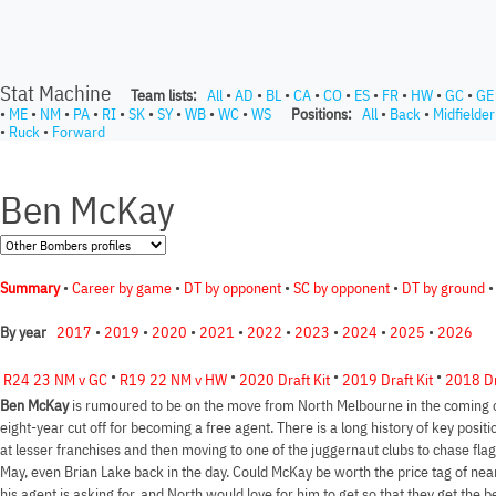
Stat Machine
Team lists:
All
•
AD
•
BL
•
CA
•
CO
•
ES
•
FR
•
HW
•
GC
•
GE
•
ME
•
NM
•
PA
•
RI
•
SK
•
SY
•
WB
•
WC
•
WS
Positions:
All
•
Back
•
Midfielder
•
Ruck
•
Forward