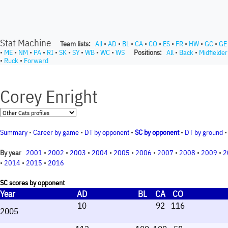
Stat Machine
Team lists:
All
•
AD
•
BL
•
CA
•
CO
•
ES
•
FR
•
HW
•
GC
•
GE
•
ME
•
NM
•
PA
•
RI
•
SK
•
SY
•
WB
•
WC
•
WS
Positions:
All
•
Back
•
Midfielder
•
Ruck
•
Forward