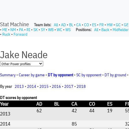
Stat Machine
Team lists:
All
•
AD
•
BL
•
CA
•
CO
•
ES
•
FR
•
HW
•
GC
•
GE
•
ME
•
NM
•
PA
•
RI
•
SK
•
SY
•
WB
•
WC
•
WS
Positions:
All
•
Back
•
Midfielder
•
Ruck
•
Forward